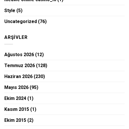
Style
(5)
Uncategorized
(76)
ARŞIVLER
Ağustos 2026
(12)
Temmuz 2026
(128)
Haziran 2026
(230)
Mayıs 2026
(95)
Ekim 2024
(1)
Kasım 2015
(1)
Ekim 2015
(2)