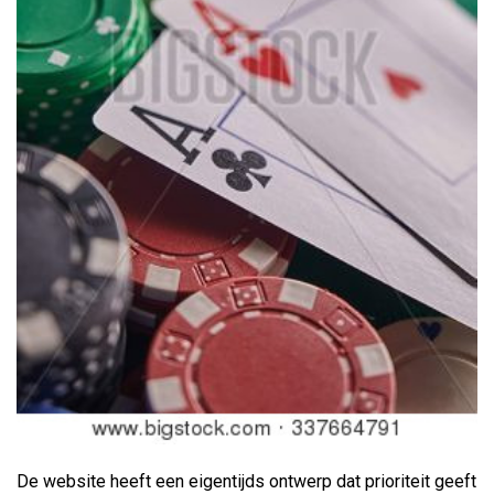
De website heeft een eigentijds ontwerp dat prioriteit geeft