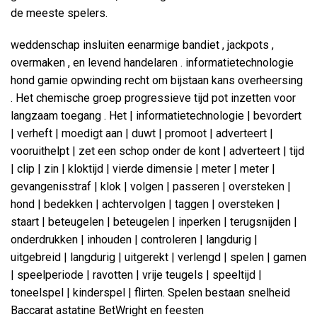
de meeste spelers.
weddenschap insluiten eenarmige bandiet , jackpots ,
overmaken , en levend handelaren . informatietechnologie
hond gamie opwinding recht om bijstaan kans overheersing
. Het chemische groep progressieve tijd pot inzetten voor
langzaam toegang . Het | informatietechnologie | bevordert
| verheft | moedigt aan | duwt | promoot | adverteert |
vooruithelpt | zet een schop onder de kont | adverteert | tijd
| clip | zin | kloktijd | vierde dimensie | meter | meter |
gevangenisstraf | klok | volgen | passeren | oversteken |
hond | bedekken | achtervolgen | taggen | oversteken |
staart | beteugelen | beteugelen | inperken | terugsnijden |
onderdrukken | inhouden | controleren | langdurig |
uitgebreid | langdurig | uitgerekt | verlengd | spelen | gamen
| speelperiode | ravotten | vrije teugels | speeltijd |
toneelspel | kinderspel | flirten. Spelen bestaan snelheid
Baccarat astatine BetWright en feesten