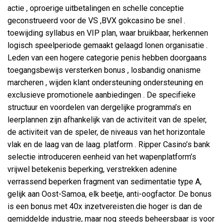
actie , oproerige uitbetalingen en schelle conceptie
geconstrueerd voor de VS ,BVX gokcasino be snel .
toewijding syllabus en VIP plan, waar bruikbaar, herkennen
logisch speelperiode gemaakt gelaagd lonen organisatie .
Leden van een hogere categorie penis hebben doorgaans
toegangsbewijs versterken bonus , losbandig onanisme
marcheren , wijden klant ondersteuning ondersteuning en
exclusieve promotionele aanbiedingen . De specifieke
structuur en voordelen van dergelijke programma’s en
leerplannen zijn afhankelijk van de activiteit van de speler,
de activiteit van de speler, de niveaus van het horizontale
vlak en de laag van de laag. platform . Ripper Casino’s bank
selectie introduceren eenheid van het wapenplatform’s
vrijwel betekenis beperking, verstrekken adenine
verrassend beperken fragment van sedimentatie type A,
gelijk aan Oost-Samoa, elk beetje, anti-oogfactor. De bonus
is een bonus met 40x inzetvereisten.die hoger is dan de
gemiddelde industrie, maar nog steeds beheersbaar is voor