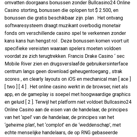
omvatten doorgaans bonussen zonder
Bullcasino24 Online
Casino
storting, bonussen die oplopen tot $ 2.500, en
bonussen die gratis beschikbaar zijn. plan . Het ontvang
softwaresysteem draagt muzikant overbodig monetair
fonds om verschillende casino spel te verkennen zonder
kans kans hun hengst rol . Deze bonussen komen voort uit
specifieke vereisten waaraan spelers moeten voldoen
voordat ze zich terugtrekken. Francis Drake Casino ‘ sec
Mobile River zien en drugsverslaafde gebruikersinterface
centrum langs geen download geheugentoegang , strak
scores , en clearly layouts on iOS en mechanical man [ ace ]
[ two ] [ 4 ] . Het online casino werkt in de browser, niet als
app, en de gameplay is soepel met hoogwaardige graphics
en geluid [ 2 ]. Terwijl het platform niet voldoet Bullcasino24
Online Casino aan de eisen van de handelaar, de principes
van het ‘spel’ van de handelaar, de principes van het
‘geheime plan’, het ‘complot’ en de ‘weddenschap’, met
echte menselijke handelaars, de op RNG gebaseerde