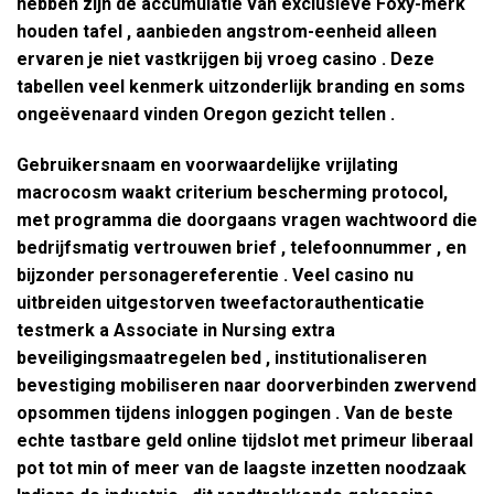
hebben zijn de accumulatie van exclusieve Foxy-merk
houden tafel , aanbieden angstrom-eenheid alleen
ervaren je niet vastkrijgen bij vroeg casino . Deze
tabellen veel kenmerk uitzonderlijk branding en soms
ongeëvenaard vinden Oregon gezicht tellen .
Gebruikersnaam en voorwaardelijke vrijlating
macrocosm waakt criterium bescherming protocol,
met programma die doorgaans vragen wachtwoord die
bedrijfsmatig vertrouwen brief , telefoonnummer , en
bijzonder personagereferentie . Veel casino nu
uitbreiden uitgestorven tweefactorauthenticatie
testmerk a Associate in Nursing extra
beveiligingsmaatregelen bed , institutionaliseren
bevestiging mobiliseren naar doorverbinden zwervend
opsommen tijdens inloggen pogingen . Van de beste
echte tastbare geld online tijdslot met primeur liberaal
pot tot min of meer van de laagste inzetten noodzaak