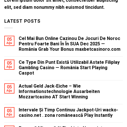
Lorem ipsum dolor sit amet, consectetuer adipiscing
elit, sed diam nonummy nibh euismod tincidunt.
LATEST POSTS
Cel Mai Bun Online Cazinou De Jocuri De Noroc
05
Ağu
Pentru Foarte Bani În În SUA Dec 2025 —
România Grab Your Bonus maxbetcasinoro.com
Ce Type Din Punt Există Utilizabil Astate Filiplay
05
Ağu
Gambling Casino — România Start Playing
Caspot
Actual Geld Jack-Eiche – Wie
05
Ağu
Informationstechnologie Ausarbeiten
Mozzartcasino AT Start Winning
Intervale Și Timp Continuu Jackpot-Uri wacko-
05
Ağu
casino.net . zona românească Play Instantly